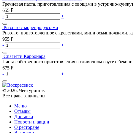
Гречневая паста, приготовленная с овощами в устрично-кунжут
655
₽
-
+
Ризотто с морепродуктами
Ризотто, приготовленное с креветками, мини осьминожками, к
955
₽
-
+
Спагетти Карбонара
Паста собственного приготовления в сливочном соусе с бекон
675
₽
-
+
© 2026. Чентуриппе.
Все права защищены
Меню
Отзывы
Доставка
Новости и акции
О ресторане
Вакансии