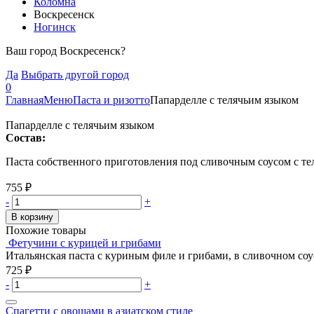
Коломна
Воскресенск
Ногинск
Ваш город Воскресенск?
Да
Выбрать другой город
0
Главная
Меню
Паста и ризотто
Папарделле с телячьим языком
Папарделле с телячьим языком
Состав:
Паста собственного приготовления под сливочным соусом с те
755
₽
-
+
В корзину
Похожие товары
Фетучини с курицей и грибами
Итальянская паста с куриным филе и грибами, в сливочном соу
725
₽
-
+
Спагетти с овощами в азиатском стиле