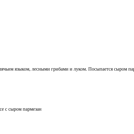
лячьим языком, лесными грибами и луком. Посыпается сыром па
се с сыром пармезан