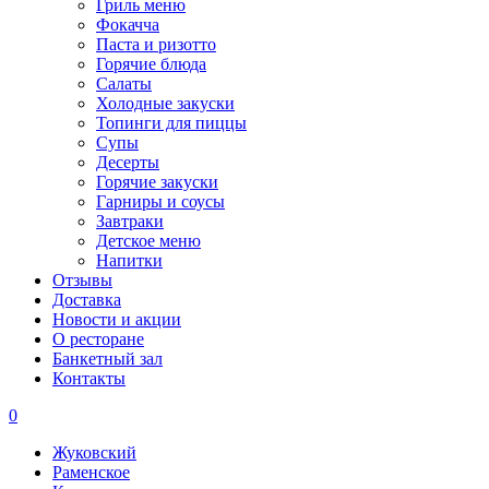
Гриль меню
Фокачча
Паста и ризотто
Горячие блюда
Салаты
Холодные закуски
Топинги для пиццы
Супы
Десерты
Горячие закуски
Гарниры и соусы
Завтраки
Детское меню
Напитки
Отзывы
Доставка
Новости и акции
О ресторане
Банкетный зал
Контакты
0
Жуковский
Раменское