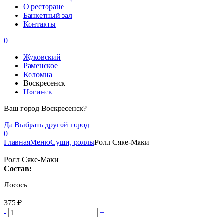
О ресторане
Банкетный зал
Контакты
0
Жуковский
Раменское
Коломна
Воскресенск
Ногинск
Ваш город Воскресенск?
Да
Выбрать другой город
0
Главная
Меню
Суши, роллы
Ролл Сяке-Маки
Ролл Сяке-Маки
Состав:
Лосось
375
₽
-
+