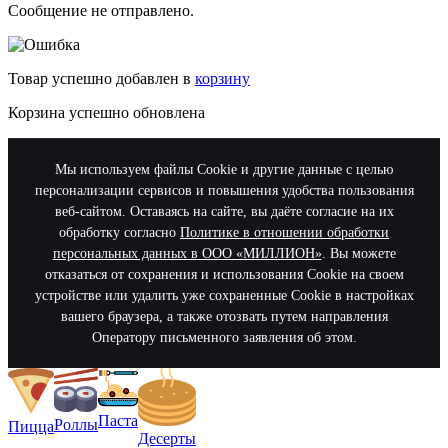
Сообщение не отправлено.
Товар успешно добавлен в
корзину
Корзина успешно обновлена
Мы используем файлы Cookie и другие данные с целью
персонализации сервисов и повышения удобства пользования
веб-сайтом. Оставаясь на сайте, вы даёте согласие на их
обработку согласно
Политике в отношении обработки
персональных данных в ООО «МИЛЛИОН»
. Вы можете
отказаться от сохранения и использования Cookie на своем
устройстве или удалить уже сохраненные Cookie в настройках
вашего браузера, а также отозвать путем направления
Оператору письменного заявления об этом.
Паста
Роллы
Пицца
Десерты