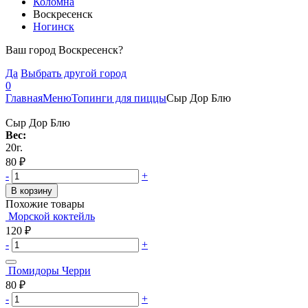
Коломна
Воскресенск
Ногинск
Ваш город Воскресенск?
Да
Выбрать другой город
0
Главная
Меню
Топинги для пиццы
Сыр Дор Блю
Сыр Дор Блю
Вес:
20г.
80
₽
-
+
В корзину
Похожие товары
Морской коктейль
120
₽
-
+
Помидоры Черри
80
₽
-
+