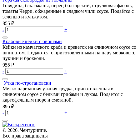
Говядина, баклажаны, перец болгарский, стручковая фасоль,
томаты Черри, обжаренные в сладком чили соусе. Подаётся с
зеленью и кунжутом.
855
₽
-
+
Крабовые кейки с овощами
Кейки из камчатского краба и креветок на сливочном соусе со
шпинатом. Подаются с приготовленными на пару морковью,
цукини и брокколи.
955
₽
-
+
Утка по-строгановски
Мелко нарезанная утиная грудка, приготовленная в
сливочном соусе с белыми грибами и луком. Подается с
картофельным пюре и сметаной.
895
₽
-
+
© 2026. Чентуриппе.
Все права защищены