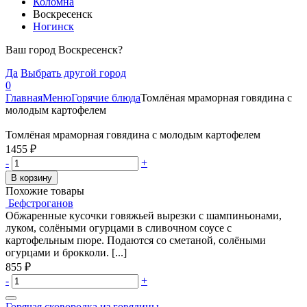
Коломна
Воскресенск
Ногинск
Ваш город Воскресенск?
Да
Выбрать другой город
0
Главная
Меню
Горячие блюда
Томлёная мраморная говядина с
молодым картофелем
Томлёная мраморная говядина с молодым картофелем
1455
₽
-
+
В корзину
Похожие товары
Бефстроганов
Обжаренные кусочки говяжьей вырезки с шампиньонами,
луком, солёными огурцами в сливочном соусе с
картофельным пюре. Подаются со сметаной, солёными
огурцами и брокколи. [...]
855
₽
-
+
Горячая сковородка из говядины